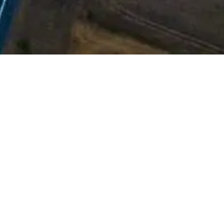
EnergyPier
Des perspectives
mondiales infinies
En plus de son
engagement dans la